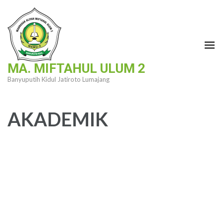
Lompat
ke
konten
(Tekan
Enter)
MA. MIFTAHUL ULUM 2
Banyuputih Kidul Jatiroto Lumajang
AKADEMIK