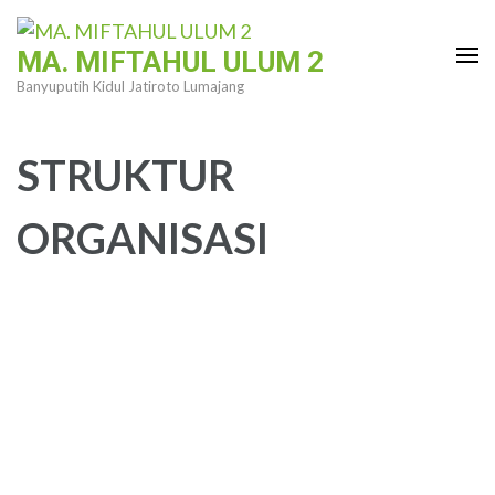
Lompat
ke
MA. MIFTAHUL ULUM 2
konten
Banyuputih Kidul Jatiroto Lumajang
(Tekan
Enter)
STRUKTUR
ORGANISASI