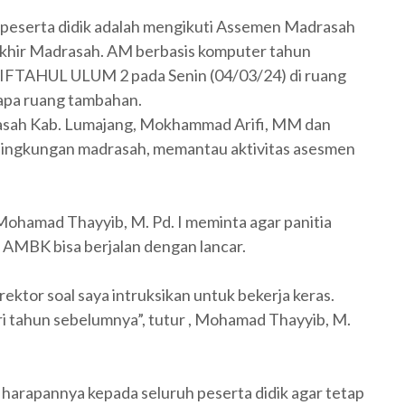
g peserta didik adalah mengikuti Assemen Madrasah
Akhir Madrasah. AM berbasis komputer tahun
IFTAHUL ULUM 2 pada Senin (04/03/24) di ruang
apa ruang tambahan.
asah Kab. Lumajang, Mokhammad Arifi, MM dan
lingkungan madrasah, memantau aktivitas asesmen
amad Thayyib, M. Pd. I meminta agar panitia
n AMBK bisa berjalan dengan lancar.
orektor soal saya intruksikan untuk bekerja keras.
ri tahun sebelumnya”, tutur , Mohamad Thayyib, M.
harapannya kepada seluruh peserta didik agar tetap