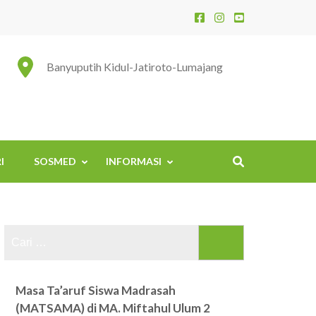
Banyuputih Kidul-Jatiroto-Lumajang
I
SOSMED
INFORMASI
Cari
untuk:
Masa Ta’aruf Siswa Madrasah
(MATSAMA) di MA. Miftahul Ulum 2