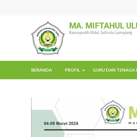
Lompat
ke
konten
MA. MIFTAHUL UL
(Tekan
Banyuputih Kidul Jatiroto Lumajang
Enter)
BERANDA
PROFIL
GURU DAN TENAGA 