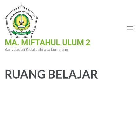
Lompat
ke
konten
(Tekan
Enter)
MA. MIFTAHUL ULUM 2
Banyuputih Kidul Jatiroto Lumajang
RUANG BELAJAR