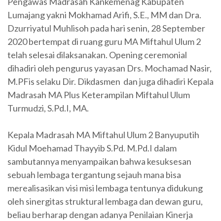
Pengawas Madrasah Kankemenag Kabupaten
Lumajang yakni Mokhamad Arifi, S.E., MM dan Dra.
Dzurriyatul Muhlisoh pada hari senin, 28 September
2020 bertempat di ruang guru MA Miftahul Ulum 2
telah selesai dilaksanakan. Opening ceremonial
dihadiri oleh pengurus yayasan Drs. Mochamad Nasir,
M.PFis selaku Dir. Dikdasmen dan juga dihadiri Kepala
Madrasah MA Plus Keterampilan Miftahul Ulum
Turmudzi, S.Pd.I, MA.
Kepala Madrasah MA Miftahul Ulum 2 Banyuputih
Kidul Moehamad Thayyib S.Pd. M.Pd.I dalam
sambutannya menyampaikan bahwa kesuksesan
sebuah lembaga tergantung sejauh mana bisa
merealisasikan visi misi lembaga tentunya didukung
oleh sinergitas struktural lembaga dan dewan guru,
beliau berharap dengan adanya Penilaian Kinerja