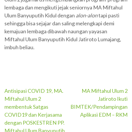
lembaga dan mengikuti jejak seniornya MA Miftahul
Ulum Banyuputih Kidul dengan
alon-alon
tapi pasti
sehingga bisa sejajar dan saling melengkapi demi
kemajuan lembaga dibawah naungan yayasan
Miftahul Ulum Banyuputih Kidul Jatiroto Lumajang,
imbuh beliau.
Navigasi
Antisipasi COVID 19, MA.
MA Miftahul Ulum 2
Miftahul Ulum 2
Jatiroto Ikuti
pos
membentuk Satgas
BIMTEK/Pendampingan
COVID19 dan Kerjasama
Aplikasi EDM – RKM
dengan POSKESTREN PP.
Miftahul Ulum Banyuputih