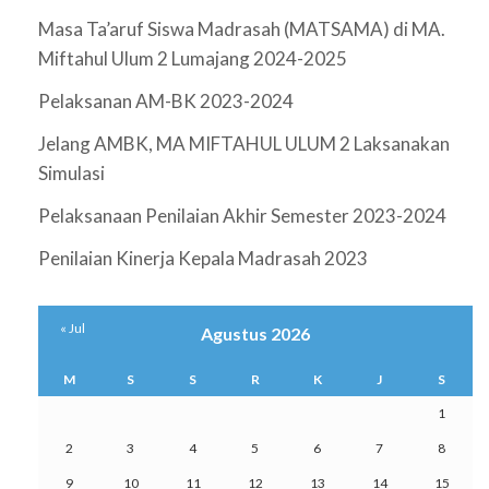
Masa Ta’aruf Siswa Madrasah (MATSAMA) di MA.
Miftahul Ulum 2 Lumajang 2024-2025
Pelaksanan AM-BK 2023-2024
Jelang AMBK, MA MIFTAHUL ULUM 2 Laksanakan
Simulasi
Pelaksanaan Penilaian Akhir Semester 2023-2024
Penilaian Kinerja Kepala Madrasah 2023
« Jul
Agustus 2026
M
S
S
R
K
J
S
1
2
3
4
5
6
7
8
9
10
11
12
13
14
15