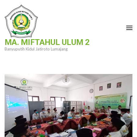
Lompat
ke
konten
(Tekan
Enter)
MA. MIFTAHUL ULUM 2
Banyuputih Kidul Jatiroto Lumajang