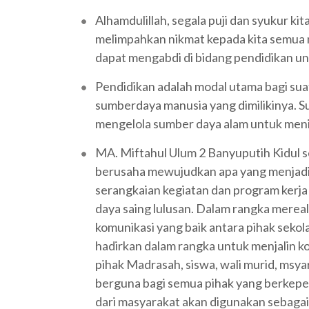
Alhamdulillah, segala puji dan syukur ki
melimpahkan nikmat kepada kita semua m
dapat mengabdi di bidang pendidikan u
Pendidikan adalah modal utama bagi su
sumberdaya manusia yang dimilikinya. 
mengelola sumber daya alam untuk men
MA. Miftahul Ulum 2 Banyuputih Kidul s
berusaha mewujudkan apa yang menjadi
serangkaian kegiatan dan program kerja
daya saing lulusan. Dalam rangka mereali
komunikasi yang baik antara pihak sekol
hadirkan dalam rangka untuk menjalin k
pihak Madrasah, siswa, wali murid, msya
berguna bagi semua pihak yang berkepen
dari masyarakat akan digunakan sebagai