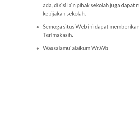
ada, di sisi lain pihak sekolah juga dap
kebijakan sekolah.
Semoga situs Web ini dapat memberikan 
Terimakasih.
Wassalamu`alaikum Wr.Wb
Navigasi
pos