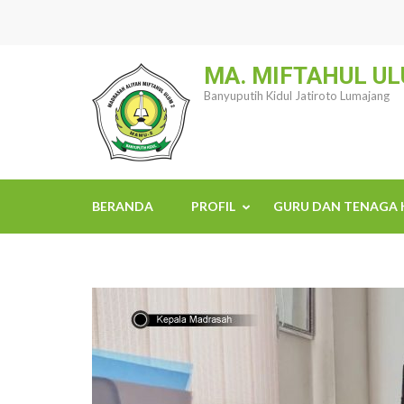
Lompat
ke
konten
MA. MIFTAHUL UL
(Tekan
Banyuputih Kidul Jatiroto Lumajang
Enter)
BERANDA
PROFIL
GURU DAN TENAGA 