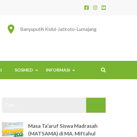
Banyuputih Kidul-Jatiroto-Lumajang
I
SOSMED
INFORMASI
Cari
untuk:
Masa Ta’aruf Siswa Madrasah
(MATSAMA) di MA. Miftahul