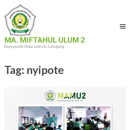
Lompat
ke
konten
(Tekan
Enter)
MA. MIFTAHUL ULUM 2
Banyuputih Kidul Jatiroto Lumajang
Tag:
nyipote