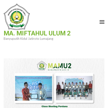
Lompat
ke
konten
(Tekan
Enter)
MA. MIFTAHUL ULUM 2
Banyuputih Kidul Jatiroto Lumajang